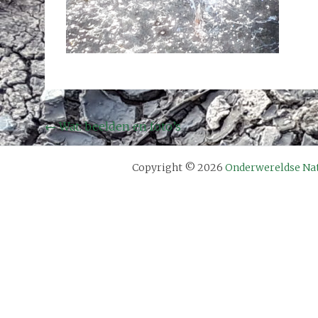
Bericht
←
Wat: beelden en foto’s
navigatie
Copyright © 2026
Onderwereldse Na