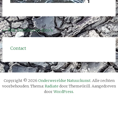
Bericht
←
Wat: beelden en foto’s
navigatie
Contact
Copyright © 2026
Onderwereldse Natuurkunst
. Alle rechten
voorbehouden. Thema:
Radiate
door ThemeGrill. Aangedreven
door
WordPress
.