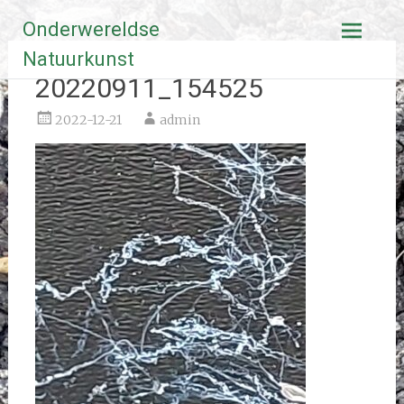
Ga
Onderwereldse
naar
de
Natuurkunst
inhoud
20220911_154525
2022-12-21
admin