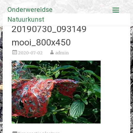
Ga
Onderwereldse
naar
de
Natuurkunst
inhoud
20190730_093149
mooi_800x450
2020-07-02
admin