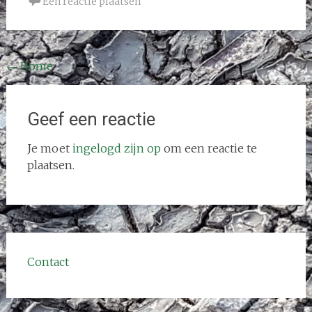
Een reactie plaatsen
Bericht
←
Home
navigatie
Geef een reactie
Je moet
ingelogd zijn op
om een reactie te
plaatsen.
Contact